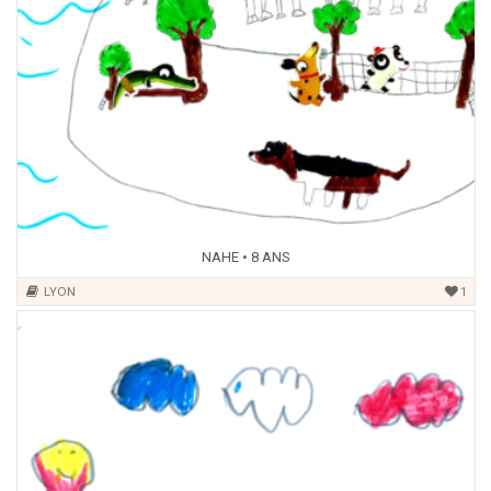
NAHE • 8 ANS
LYON
1