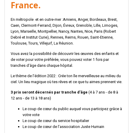
France.
En métropole et en outre-mer :Amiens, Anger, Bordeaux, Brest,
Caen, Clermont-Ferrand, Dijon, Évreux, Grenoble, Lille, Limoges,
Lyon, Marseille, Montpellier, Nancy, Nantes, Nice, Paris (Robert
Debré et Institut Curie), Rennes, Reims, Rouen, Saint-Etienne,
Toulouse, Tours, Villejuif, La Réunion.
Vous avez la possibilité de découvrir les œuvres des enfants et
de voter pour votre préférée, vous pouvez voter 1 fois par
tranches d’âge dans chaque hôpital.
Le thème de l’édition 2022 : Crée ton île merveilleuse au milieu du
ciel. Un lieu magique où tes rêves et ce que tu aimes prennent vie.
3 prix seront décernés par tranche d’âge
(4 à 7 ans - de 8 à
12 ans - de 13 à 18 ans)
Le coup de cœur du public auquel vous participez grâce à
votre vote
Le coup de cœur du service hospitalier
Le coup de cœur de l’association Juste Humain