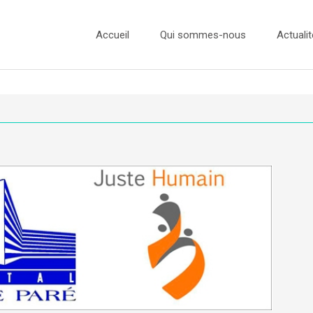
Accueil
Qui sommes-nous
Actualit
L’équipe
Actualité
Nos Ambassadeurs
Concours
Nos Partenaires
Concours
Concours
Concours
Presse