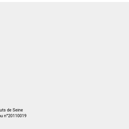
auts de Seine
 au n°20110019