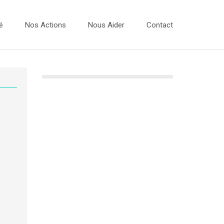
é
Nos Actions
Nous Aider
Contact
Vidéos
 Dessins 2026
Les Ateliers Musique
 Dessins 2025
Les Bulles Photos
 Dessins 2024
Evénements
 Dessins 2023
Expo Photos
Projets