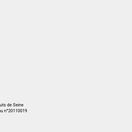
auts de Seine
 au n°20110019