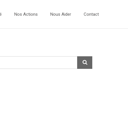
é
Nos Actions
Nous Aider
Contact
Vidéos
 Dessins 2026
Les Ateliers Musique
 Dessins 2025
Les Bulles Photos
 Dessins 2024
Evénements
 Dessins 2023
Expo Photos
Projets