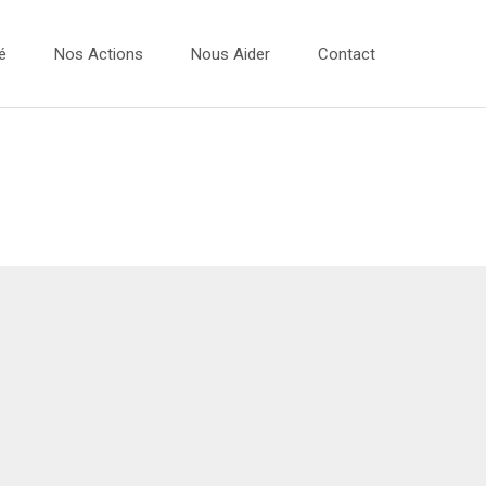
é
Nos Actions
Nous Aider
Contact
Vidéos
 Dessins 2026
Les Ateliers Musique
 Dessins 2025
Les Bulles Photos
 Dessins 2024
Evénements
 Dessins 2023
Expo Photos
Projets