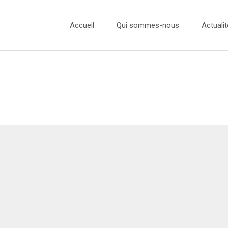
Accueil
Qui sommes-nous
Actualit
L’équipe
Actualité
Nos Ambassadeurs
Concours
Nos Partenaires
Concours
Concours
Concours
Presse