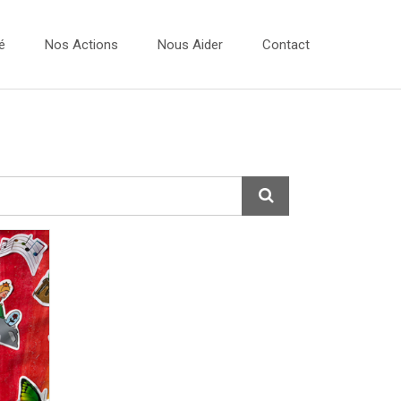
é
Nos Actions
Nous Aider
Contact
Vidéos
 Dessins 2026
Les Ateliers Musique
 Dessins 2025
Les Bulles Photos
 Dessins 2024
Evénements
 Dessins 2023
Expo Photos
Projets