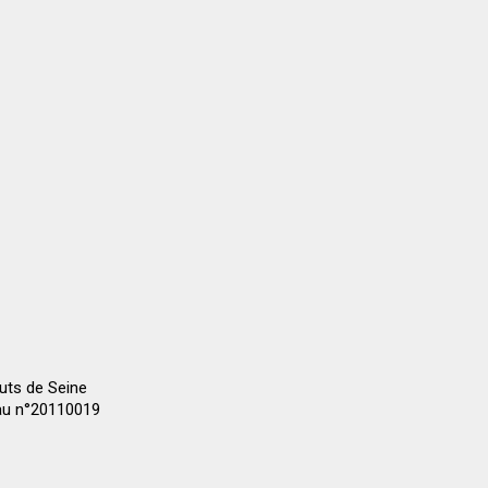
auts de Seine
 au n°20110019