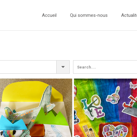
Accueil
Qui sommes-nous
Actualit
L’équipe
Actualité
Nos Ambassadeurs
Concours
Nos Partenaires
Concours
Concours
Concours
Presse