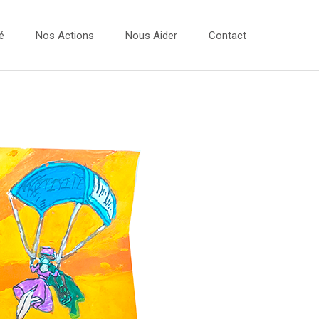
é
Nos Actions
Nous Aider
Contact
Vidéos
 Dessins 2026
Les Ateliers Musique
 Dessins 2025
Les Bulles Photos
 Dessins 2024
Evénements
 Dessins 2023
Expo Photos
Projets