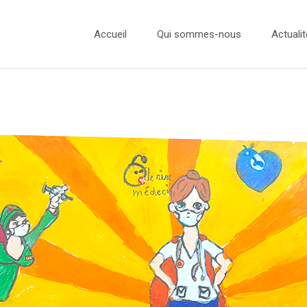
Accueil
Qui sommes-nous
Actualit
L’équipe
Actualité
Nos Ambassadeurs
Concours
Nos Partenaires
Concours
Concours
Concours
Presse