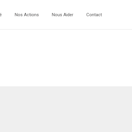
é
Nos Actions
Nous Aider
Contact
Vidéos
 Dessins 2026
Les Ateliers Musique
 Dessins 2025
Les Bulles Photos
 Dessins 2024
Evénements
 Dessins 2023
Expo Photos
Projets