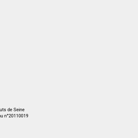
auts de Seine
 au n°20110019