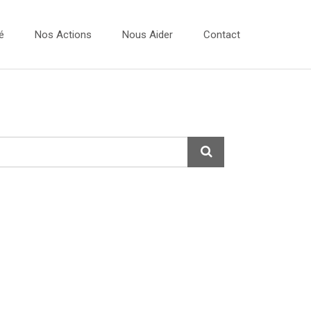
é
Nos Actions
Nous Aider
Contact
Vidéos
 Dessins 2026
Les Ateliers Musique
 Dessins 2025
Les Bulles Photos
 Dessins 2024
Evénements
 Dessins 2023
Expo Photos
Projets