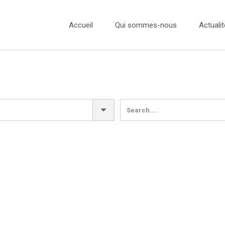
Accueil
Qui sommes-nous
Actualit
L’équipe
Actualité
Nos Ambassadeurs
Concours
Nos Partenaires
Concours
Concours
Concours
Presse