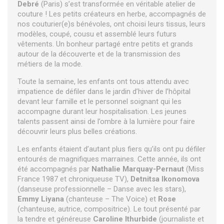
Debré
(Paris) s’est transformée en véritable atelier de
couture ! Les petits créateurs en herbe, accompagnés de
nos couturier(e)s bénévoles, ont choisi leurs tissus, leurs
modèles, coupé, cousu et assemblé leurs futurs
vêtements. Un bonheur partagé entre petits et grands
autour de la découverte et de la transmission des
métiers de la mode.
Toute la semaine, les enfants ont tous attendu avec
impatience de défiler dans le jardin d’hiver de l’hôpital
devant leur famille et le personnel soignant qui les
accompagne durant leur hospitalisation. Les jeunes
talents passent ainsi de l’ombre à la lumière pour faire
découvrir leurs plus belles créations.
Les enfants étaient d’autant plus fiers qu’ils ont pu défiler
entourés de magnifiques marraines. Cette année, ils ont
été accompagnés par
Nathalie Marquay-Pernaut
(Miss
France 1987 et chroniqueuse TV),
Detnitsa Ikonomova
(danseuse professionnelle – Danse avec les stars),
Emmy Liyana
(chanteuse – The Voice) et
Rose
(chanteuse, autrice, compositrice). Le tout présenté par
la tendre et généreuse
Caroline Ithurbide
(journaliste et