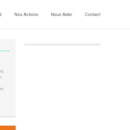
é
Nos Actions
Nous Aider
Contact
Vidéos
 Dessins 2026
Les Ateliers Musique
 Dessins 2025
Les Bulles Photos
nt
 Dessins 2024
Evénements
n
 Dessins 2023
Expo Photos
on
Projets