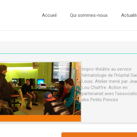
Accueil
Qui sommes-nous
Actualit
L’équipe
Actualité
Nos Ambassadeurs
Concours
Nos Partenaires
Concours
Impro-théâtre au service
hématologie de l’hôpital Sai
Concours
Louis. Atelier mené par Jea
Lou Chaffre. Action en
Concours
partenariat avec l’associati
des Petits Princes
Presse