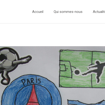
Accueil
Qui sommes-nous
Actualit
L’équipe
Actualité
Nos Ambassadeurs
Concours
Nos Partenaires
Concours
Concours
Concours
Presse