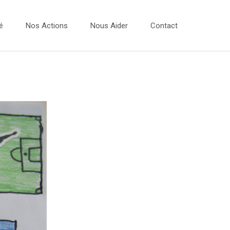
é
Nos Actions
Nous Aider
Contact
Vidéos
 Dessins 2026
Les Ateliers Musique
 Dessins 2025
Les Bulles Photos
 Dessins 2024
Evénements
 Dessins 2023
Expo Photos
Projets