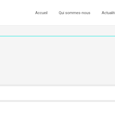
Accueil
Qui sommes-nous
Actualit
L’équipe
Actualité
Nos Ambassadeurs
Concours
Nos Partenaires
Concours
Concours
Concours
Presse