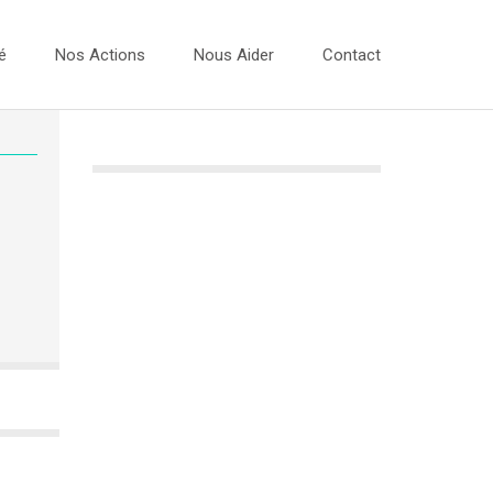
é
Nos Actions
Nous Aider
Contact
Vidéos
 Dessins 2026
Les Ateliers Musique
 Dessins 2025
Les Bulles Photos
 Dessins 2024
Evénements
 Dessins 2023
Expo Photos
Projets